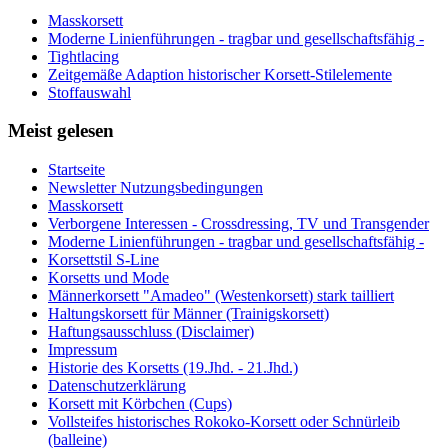
Masskorsett
Moderne Linienführungen - tragbar und gesellschaftsfähig -
Tightlacing
Zeitgemäße Adaption historischer Korsett-Stilelemente
Stoffauswahl
Meist gelesen
Startseite
Newsletter Nutzungsbedingungen
Masskorsett
Verborgene Interessen - Crossdressing, TV und Transgender
Moderne Linienführungen - tragbar und gesellschaftsfähig -
Korsettstil S-Line
Korsetts und Mode
Männerkorsett "Amadeo" (Westenkorsett) stark tailliert
Haltungskorsett für Männer (Trainigskorsett)
Haftungsausschluss (Disclaimer)
Impressum
Historie des Korsetts (19.Jhd. - 21.Jhd.)
Datenschutzerklärung
Korsett mit Körbchen (Cups)
Vollsteifes historisches Rokoko-Korsett oder Schnürleib
(balleine)