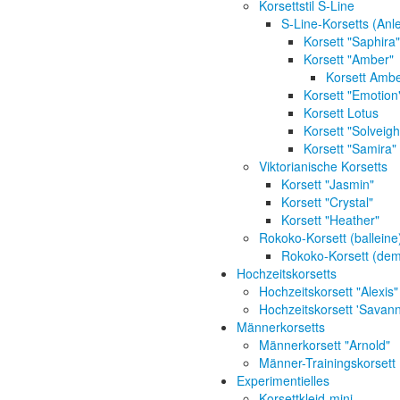
Korsettstil S-Line
S-Line-Korsetts (An
Korsett "Saphira"
Korsett "Amber"
Korsett Ambe
Korsett "Emotion
Korsett Lotus
Korsett "Solveigh
Korsett "Samira"
Viktorianische Korsetts
Korsett "Jasmin"
Korsett "Crystal"
Korsett "Heather"
Rokoko-Korsett (balleine
Rokoko-Korsett (demi
Hochzeitskorsetts
Hochzeitskorsett "Alexis"
Hochzeitskorsett 'Savan
Männerkorsetts
Männerkorsett "Arnold"
Männer-Trainingskorsett
Experimentielles
Korsettkleid-mini