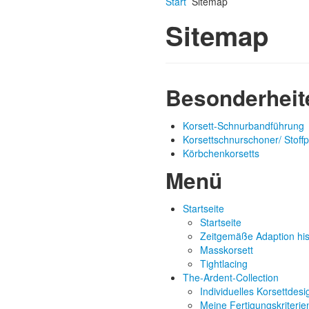
Start
Sitemap
Sitemap
Besonderheit
Korsett-Schnurbandführung
Korsettschnurschoner/ Stoffp
Körbchenkorsetts
Menü
Startseite
Startseite
Zeitgemäße Adaption hist
Masskorsett
Tightlacing
The-Ardent-Collection
Individuelles Korsettdesi
Meine Fertigungskriterie