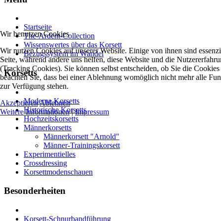
Startseite
Wir benutzen Cookies
The-Ardent-Collection
Wissenswertes über das Korsett
Wir nutzen Cookies auf unserer Website. Einige von ihnen sind essenzie
Bezugssystem im Wandel
Seite, während andere uns helfen, diese Website und die Nutzererfahr
(Tracking Cookies). Sie können selbst entscheiden, ob Sie die Cookies
Korsetts
beachten Sie, dass bei einer Ablehnung womöglich nicht mehr alle Funk
zur Verfügung stehen.
Moderne Korsetts
Akzeptieren
Ablehnen
Historische Korsetts
Weitere Informationen
|
Impressum
Hochzeitskorsetts
Männerkorsetts
Männerkorsett "Arnold"
Männer-Trainingskorsett
Experimentielles
Crossdressing
Korsettmodenschauen
Besonderheiten
Korsett-Schnurbandführung