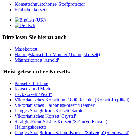
Korsettschnurschoner/ Stoffprotector
Körbchenkorsetts
Bitte lesen Sie hierzu auch
Masskorsett
Haltungskorsett für Männer (Trainigskorsett)
Männerkorsett 'Arnold'
Meist gelesen über Korsetts
Korsettstil S-Line
Korsetts und Mode
Lackkorsett "Pearl"
Viktorianisches Korsett um 1890 'Jasmin' (Korsett-Replikat)
Viktorianisches Halbbrustkorsett 'Heather'
Langes Straightfront-Korsett 'Samira'
Viktorianisches Korsett 'Crystal'
Straight-Front-S-Line-Korsett (S-Curve-Korsett)
Haltungskorsetts
Langes Straightfront-S-Line-Korsett 'Solveigh' (Stem-waist)