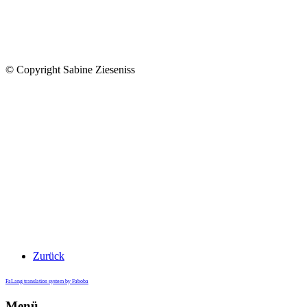
© Copyright Sabine Zieseniss
Zurück
FaLang translation system by Faboba
Menü