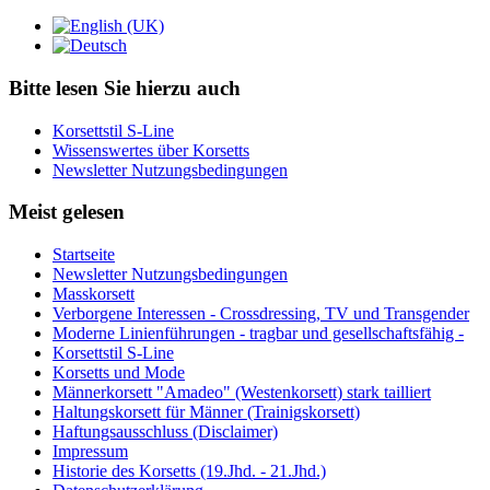
Bitte lesen Sie hierzu auch
Korsettstil S-Line
Wissenswertes über Korsetts
Newsletter Nutzungsbedingungen
Meist gelesen
Startseite
Newsletter Nutzungsbedingungen
Masskorsett
Verborgene Interessen - Crossdressing, TV und Transgender
Moderne Linienführungen - tragbar und gesellschaftsfähig -
Korsettstil S-Line
Korsetts und Mode
Männerkorsett "Amadeo" (Westenkorsett) stark tailliert
Haltungskorsett für Männer (Trainigskorsett)
Haftungsausschluss (Disclaimer)
Impressum
Historie des Korsetts (19.Jhd. - 21.Jhd.)