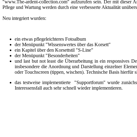
"www.The-ardent-collection.com" aufzurufen sein. Der mit dieser Ar
Pflege und Wartung werden durch eine verbesserte Aktualität unübers
Neu integriert wurden:
ein etwas pflegeleichteres Fotoalbum
der Menüpunkt "Wissenswertes über das Korsett"
ein Kapitel über den Korsettstil "S-Line"
der Menüpunkt "Besonderheiten"
und last but not least die Überarbeitung in ein responsives D
insbesondere die Anordnung und Darstellung einzelner Elemen
oder Touchscreen (tippen, wischen). Technische Basis hierfü
das testweise implementierte "Supportforum" wurde zunächst
Interessensfall auch sehr schnell wieder implementieren.