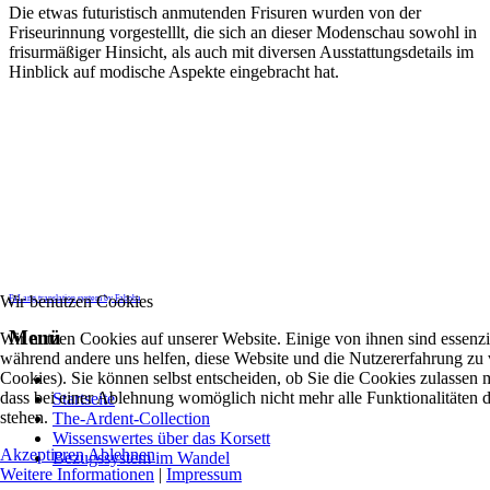
Die etwas futuristisch anmutenden Frisuren wurden von der
Friseurinnung vorgestelllt, die sich an dieser Modenschau sowohl in
frisurmäßiger Hinsicht, als auch mit diversen Ausstattungsdetails im
Hinblick auf modische Aspekte eingebracht hat.
Wir benutzen Cookies
FaLang translation system by Faboba
Menü
Wir nutzen Cookies auf unserer Website. Einige von ihnen sind essenzie
während andere uns helfen, diese Website und die Nutzererfahrung zu 
Cookies). Sie können selbst entscheiden, ob Sie die Cookies zulassen 
dass bei einer Ablehnung womöglich nicht mehr alle Funktionalitäten 
Startseite
stehen.
The-Ardent-Collection
Wissenswertes über das Korsett
Akzeptieren
Ablehnen
Bezugssystem im Wandel
Weitere Informationen
|
Impressum