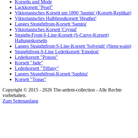
Korsetts und Mode
Lackkorsett "Pearl"
Viktorianisches Korsett um 1890 'Jasmin' (Korsett-Replikat)
Viktorianisches Halbbrustkorsett 'Heather'
Langes Straightfront-Korsett 'Samira'
Viktorianisches Korsett 'Crystal'
Straight-Front-S-Line-Korsett (S-Curve-Korsett)
Haltungskorsetts
Langes Straightfront-S-Line-Korsett 'Solveigh' (Stem-waist)
Straightfront-S-Line Lederkorsett 'Emotion'
Lederkorsett "Poison"
Korsett "Jade"
Lederkorsett "Tiffany"
Langes Straightfront-Korsett 'Saphira'
Korsett "Topas"
Copyright © 2015 - 2026 The-ardent-collection - Alle Rechte
vorbehalten.
Zum Seitenanfang