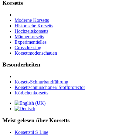
Korsetts
Moderne Korsetts
Historische Korsetts
Hochzeitskorsetts
Männerkorsetts
Experimentielles
Crossdressing
Korsettmodenschauen
Besonderheiten
Korsett-Schnurbandführung
Korsettschnurschoner/ Stoffprotector
Körbchenkorsetts
Meist gelesen über Korsetts
Korsettstil S-Line