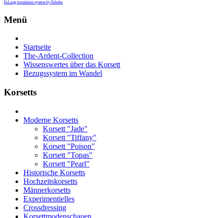
FaLang translation system by Faboba
Menü
Startseite
The-Ardent-Collection
Wissenswertes über das Korsett
Bezugssystem im Wandel
Korsetts
Moderne Korsetts
Korsett "Jade"
Korsett "Tiffany"
Korsett "Poison"
Korsett "Topas"
Korsett "Pearl"
Historische Korsetts
Hochzeitskorsetts
Männerkorsetts
Experimentielles
Crossdressing
Korsettmodenschauen