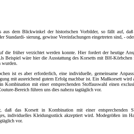
ts aus dem Blickwinkel der historischen Vorbilder, so fällt auf, d
r Standardi- sierung, gewisse Vereinfachungen eingetreten sind, - od
die früher verzichtet werden konnte. Hier fordert der heutige Ansp
Als Beispiel wäre hier die Ausstattung des Korsetts mit BH-Körbchen z
en wurden.
hen ist es aber erforderlich, eine individuelle, gemeinsame Anpa
ng mit ausreichend gutem Erfolg machbar ist. Ein Maßkorsett wird al
tt in Kombination mit einer entsprechenden Stoffauswahl einen exclu
uture-Bereich führen uns dies nahezu tagtäglich vor.
für, daß das Korsett in Kombination mit einer entsprechenden S
ges, individuelles Kleidungsstück akzeptiert wird. Modegrößen im H
täglich vor.