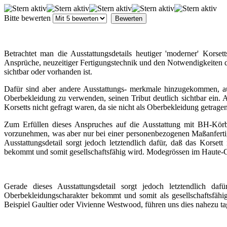
Bitte bewerten
Betrachtet man die Ausstattungsdetails heutiger 'moderner' Korset
Ansprüche, neuzeitiger Fertigungstechnik und den Notwendigkeiten de
sichtbar oder vorhanden ist.
Dafür sind aber andere Ausstattungs- merkmale hinzugekommen, auf 
Oberbekleidung zu verwenden, seinen Tribut deutlich sichtbar ein. 
Korsetts nicht gefragt waren, da sie nicht als Oberbekleidung getrag
Zum Erfüllen dieses Anspruches auf die Ausstattung mit BH-Körbc
vorzunehmen, was aber nur bei einer personenbezogenen Maßanfertigu
Ausstattungsdetail sorgt jedoch letztendlich dafür, daß das Korse
bekommt und somit gesellschaftsfähig wird. Modegrössen im Haute-Co
Gerade dieses Ausstattungsdetail sorgt jedoch letztendlich da
Oberbekleidungscharakter bekommt und somit als gesellschaftsfähi
Beispiel Gaultier oder Vivienne Westwood, führen uns dies nahezu tag