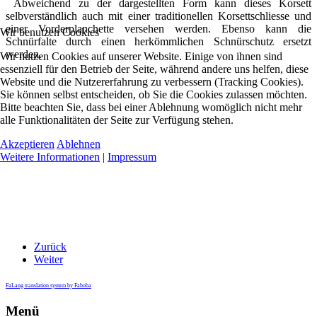
Abweichend zu der dargestellten Form kann dieses Korsett
selbverständlich auch mit einer traditionellen Korsettschliesse und
einer Vorderplanchette versehen werden. Ebenso kann die
Wir benutzen Cookies
Schnürfalte durch einen herkömmlichen Schnürschutz ersetzt
werden.
Wir nutzen Cookies auf unserer Website. Einige von ihnen sind
essenziell für den Betrieb der Seite, während andere uns helfen, diese
Website und die Nutzererfahrung zu verbessern (Tracking Cookies).
Sie können selbst entscheiden, ob Sie die Cookies zulassen möchten.
Bitte beachten Sie, dass bei einer Ablehnung womöglich nicht mehr
alle Funktionalitäten der Seite zur Verfügung stehen.
Akzeptieren
Ablehnen
Weitere Informationen
|
Impressum
Zurück
Weiter
FaLang translation system by Faboba
Menü