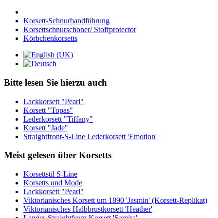
Korsett-Schnurbandführung
Korsettschnurschoner/ Stoffprotector
Körbchenkorsetts
Bitte lesen Sie hierzu auch
Lackkorsett "Pearl"
Korsett "Topas"
Lederkorsett "Tiffany"
Korsett "Jade"
Straightfront-S-Line Lederkorsett 'Emotion'
Meist gelesen über Korsetts
Korsettstil S-Line
Korsetts und Mode
Lackkorsett "Pearl"
Viktorianisches Korsett um 1890 'Jasmin' (Korsett-Replikat)
Viktorianisches Halbbrustkorsett 'Heather'
Langes Straightfront-Korsett 'Samira'